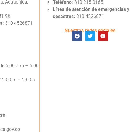
ja, Aguachica,
Teléfono:
310 215 0165
Línea de atención de emergencias y
81 96.
desastres:
310 4526871
s:
310 4526871
Nuestras redes sociales
 de 6:00 a.m – 6:00
- 12:00 m – 2:00 a
com
ica.gov.co